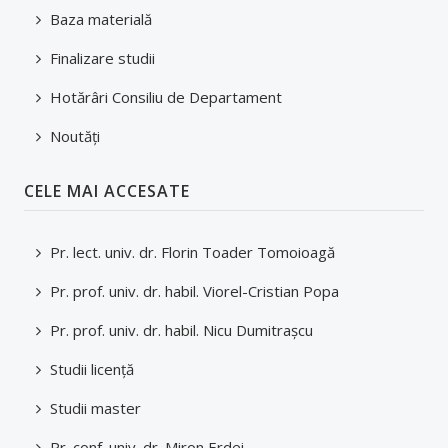
Mobilități studenți
Baza materială
Tutori/Îndrumători de an/Coordonatori
Finalizare studii
Transport
Hotărâri Consiliu de Departament
Structură an universitar
Noutăți
Taxe și modalități de plată
CELE MAI ACCESATE
Asociații studențești și voluntariat
Pr. lect. univ. dr. Florin Toader Tomoioagă
Alumni
Pr. prof. univ. dr. habil. Viorel-Cristian Popa
Programul Euro 200
Pr. prof. univ. dr. habil. Nicu Dumitraşcu
Practică
Studii licenţă
Facilități studenți
Studii master
ADMITERE
Pr. conf. univ. dr. Miron Erdei