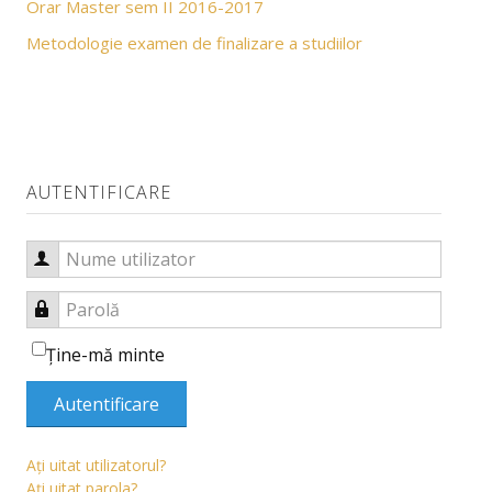
Orar Master sem II 2016-2017
Contact
Metodologie examen de finalizare a studiilor
DEPARTAMENT
Corp profesoral
Evaluări cadre didactice
AUTENTIFICARE
Hotărâri consiliu de departament
CERCETARE
Nume utilizator
Centrul de cercetare
Parolă
Manifestări științifice
Ţine-mă minte
Volume publicate la manifestări științifice
Autentificare
Revista "Orizonturi Teologice"
Aţi uitat utilizatorul?
Manifestări științifice studențești
Aţi uitat parola?