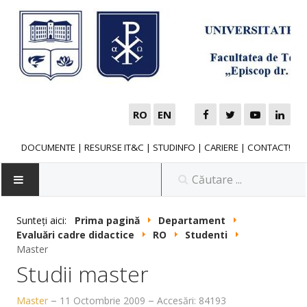
RO
EN
DOCUMENTE
|
RESURSE IT&C
|
STUDINFO
|
CARIERE
|
CONTACT!
Sunteți aici:
Prima pagină
Departament
Evaluări cadre didactice
RO
Studenti
NOUTĂȚI
Master
Studii master
FACULTATE
Master
11 Octombrie 2009
Accesări: 84193