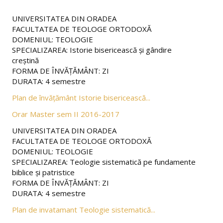
Despre noi
UNIVERSITATEA DIN ORADEA
Conducerea facultății
FACULTATEA DE TEOLOGE ORTODOXĂ
DOMENIUL: TEOLOGIE
Decan
SPECIALIZAREA: Istorie bisericească şi gândire
creştină
Director de departament
FORMA DE ÎNVĂŢĂMÂNT: ZI
DURATA: 4 semestre
Consiliul facultății
Plan de învățământ Istorie bisericească...
Consiliul departamentului
Orar Master sem II 2016-2017
Administraţie
UNIVERSITATEA DIN ORADEA
FACULTATEA DE TEOLOGE ORTODOXĂ
Comisii pe facultate
DOMENIUL: TEOLOGIE
SPECIALIZAREA: Teologie sistematică pe fundamente
Relații internaționale
biblice şi patristice
FORMA DE ÎNVĂŢĂMÂNT: ZI
Alegeri academice
DURATA: 4 semestre
Baza materială
Plan de invatamant Teologie sistematică...