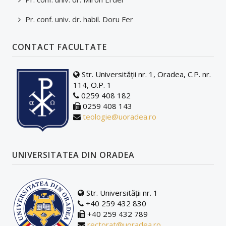
PLANURI DE ÎNVĂȚĂMÂNT/FIȘE DE DISCIPLINĂ
Pr. conf. univ. dr. habil. Doru Fer
DOCUMENTE ÎN DEZBATERE PUBLICĂ
CONTACT FACULTATE
Str. Universității nr. 1, Oradea, C.P. nr.
114, O.P. 1
0259 408 182
0259 408 143
teologie@uoradea.ro
UNIVERSITATEA DIN ORADEA
Str. Universității nr. 1
+40 259 432 830
+40 259 432 789
rectorat@uoradea.ro