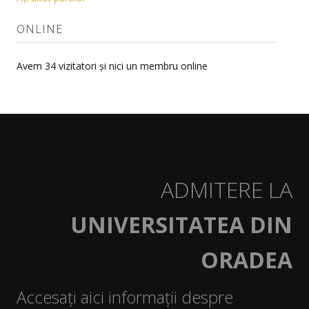
Proiecte
ONLINE
Direcții de cercetare și teme de cercetare
Avem 34 vizitatori și nici un membru online
Plan de cercetare
Doctorat
Istoric
Îndrumători
ADMITERE LA
Doctoranzi
UNIVERSITATEA DIN
Admitere doctorat
Documente
ORADEA
Publicatii
Accesați aici informații despre
STUDENȚI