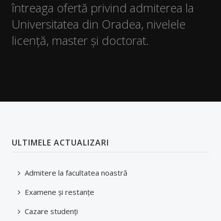
întreaga ofertă privind admiterea la
Universitatea din Oradea, nivelele
Orar
licență, master și doctorat.
Reprezentanți studenți în comisii
Examene şi restanţe
Finalizare studii
Burse
Tabere
ULTIMELE ACTUALIZARI
Despre cazare
Oportunităţi carieră
Admitere la facultatea noastră
Documente studenți
Examene şi restanţe
Ghid studenți
Cazare studenți