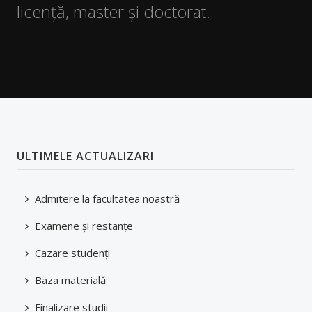
licență, master și doctorat.
Orar
Reprezentanți studenți în comisii
Examene şi restanţe
Finalizare studii
Burse
ULTIMELE ACTUALIZARI
Tabere
Admitere la facultatea noastră
Despre cazare
Examene şi restanţe
Oportunităţi carieră
Cazare studenți
Documente studenți
Baza materială
Ghid studenți
Finalizare studii