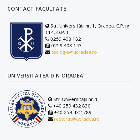
PLANURI DE ÎNVĂȚĂMÂNT/FIȘE DE DISCIPLINĂ
CONTACT FACULTATE
DOCUMENTE ÎN DEZBATERE PUBLICĂ
Str. Universității nr. 1, Oradea, C.P. nr.
114, O.P. 1
0259 408 182
0259 408 143
teologie@uoradea.ro
UNIVERSITATEA DIN ORADEA
Str. Universității nr. 1
+40 259 432 830
+40 259 432 789
rectorat@uoradea.ro