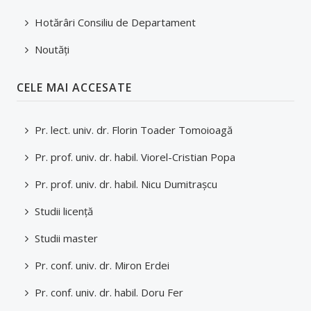
Mobilități studenți
Hotărâri Consiliu de Departament
Tutori/Îndrumători de an/Coordonatori
Noutăți
Transport
CELE MAI ACCESATE
Structură an universitar
Taxe și modalități de plată
Pr. lect. univ. dr. Florin Toader Tomoioagă
Asociații studențești și voluntariat
Pr. prof. univ. dr. habil. Viorel-Cristian Popa
Alumni
Pr. prof. univ. dr. habil. Nicu Dumitraşcu
Programul Euro 200
Studii licenţă
Practică
Studii master
Facilități studenți
Pr. conf. univ. dr. Miron Erdei
ADMITERE
Pr. conf. univ. dr. habil. Doru Fer