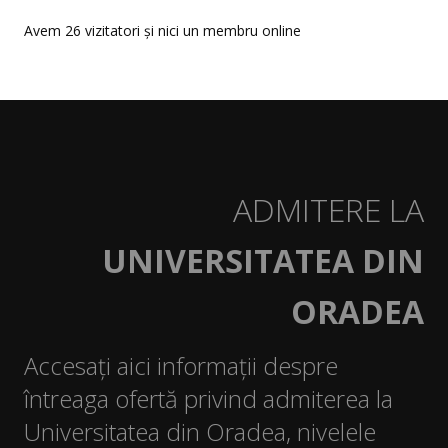
Avem 26 vizitatori și nici un membru online
Proiecte
Direcții de cercetare și teme de cercetare
Plan de cercetare
Doctorat
Istoric
ADMITERE LA
Îndrumători
UNIVERSITATEA DIN
Doctoranzi
ORADEA
Admitere doctorat
Accesați aici informații despre
Documente
întreaga ofertă privind admiterea la
Publicatii
Universitatea din Oradea, nivelele
STUDENȚI