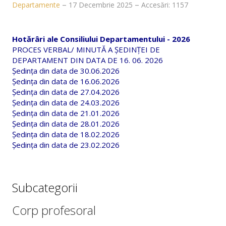
Despre noi
Departamente
17 Decembrie 2025
Accesări: 1157
Conducerea facultății
Hotărâri ale Consiliului Departamentului - 2026
Decan
PROCES VERBAL/ MINUTĂ A ȘEDINȚEI DE
DEPARTAMENT DIN DATA DE 16. 06. 2026
Director de departament
Ședința din data de 30.06.2026
Ședința din data de 16.06.2026
Consiliul facultății
Ședința din data de 27.04.2026
Ședința din data de 24.03.2026
Consiliul departamentului
Ședința din data de 21.01.202
6
Ședința din data de 28.01.2026
Administraţie
Ședința din data de 18.02.2026
Ședința din data de 23.02.2026
Comisii pe facultate
Relații internaționale
Subcategorii
Alegeri academice
Corp profesoral
Baza materială