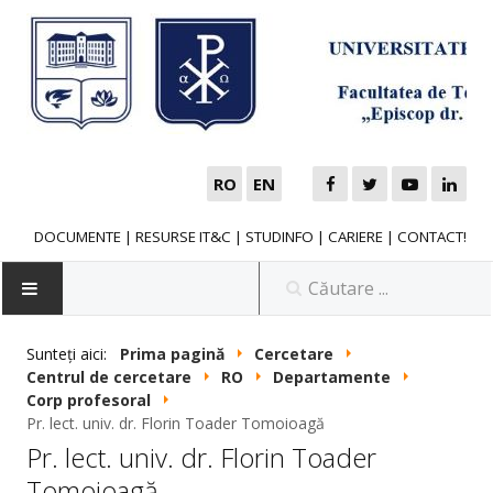
RO
EN
DOCUMENTE
|
RESURSE IT&C
|
STUDINFO
|
CARIERE
|
CONTACT!
Sunteți aici:
Prima pagină
Cercetare
Centrul de cercetare
RO
Departamente
NOUTĂȚI
Corp profesoral
Pr. lect. univ. dr. Florin Toader Tomoioagă
Pr. lect. univ. dr. Florin Toader
FACULTATE
Tomoioagă