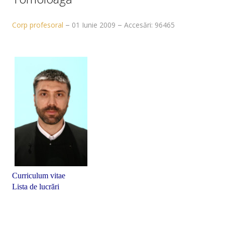
Despre noi
Corp profesoral
Conducerea facultății
01 Iunie 2009
Accesări: 96465
Decan
Director de departament
Consiliul facultății
Consiliul departamentului
Administraţie
Comisii pe facultate
Relații internaționale
Curriculum vitae
Lista de lucrări
Alegeri academice
Baza materială