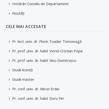
Mobilități studenți
Hotărâri Consiliu de Departament
Tutori/Îndrumători de an/Coordonatori
Noutăți
Transport
CELE MAI ACCESATE
Structură an universitar
Pr. lect. univ. dr. Florin Toader Tomoioagă
Taxe și modalități de plată
Pr. prof. univ. dr. habil. Viorel-Cristian Popa
Asociații studențești și voluntariat
Pr. prof. univ. dr. habil. Nicu Dumitraşcu
Alumni
Studii licenţă
Programul Euro 200
Studii master
Practică
Pr. conf. univ. dr. Miron Erdei
Facilități studenți
Pr. conf. univ. dr. habil. Doru Fer
ADMITERE