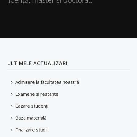
Orar
Reprezentanți studenți în comisii
Examene şi restanţe
Finalizare studii
ULTIMELE ACTUALIZARI
Burse
Tabere
Admitere la facultatea noastră
Despre cazare
Examene şi restanţe
Oportunităţi carieră
Cazare studenți
Documente studenți
Baza materială
Ghid studenți
Finalizare studii