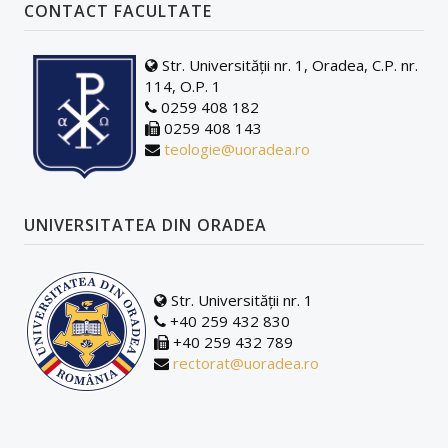
CONTACT FACULTATE
PLANURI DE ÎNVĂȚĂMÂNT/FIȘE DE DISCIPLINĂ
Str. Universității nr. 1, Oradea, C.P. nr.
DOCUMENTE ÎN DEZBATERE PUBLICĂ
114, O.P. 1
0259 408 182
0259 408 143
teologie@uoradea.ro
UNIVERSITATEA DIN ORADEA
Str. Universității nr. 1
+40 259 432 830
+40 259 432 789
rectorat@uoradea.ro