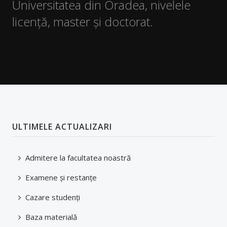
Universitatea din Oradea, nivelele
Mobilități studenți
licență, master și doctorat.
Tutori/Îndrumători de an/Coordonatori
Transport
Structură an universitar
Taxe și modalități de plată
Asociații studențești și voluntariat
ULTIMELE ACTUALIZARI
Alumni
Programul Euro 200
Admitere la facultatea noastră
Practică
Examene şi restanţe
Facilități studenți
Cazare studenți
ADMITERE
Baza materială