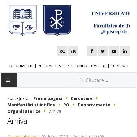
RO
EN
DOCUMENTE
|
RESURSE IT&C
|
STUDINFO
|
CARIERE
|
CONTACT!
Sunteți aici:
Prima pagină
Cercetare
Manifestări științifice
RO
Departamente
NOUTĂȚI
Organizatorice
Arhiva
Arhiva
FACULTATE
Organizatorice
05 Iunie 2012
Accesări: 20766