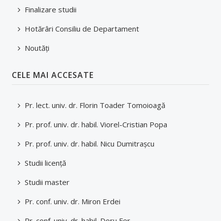
Finalizare studii
PLANURI DE ÎNVĂȚĂMÂNT/FIȘE DE DISCIPLINĂ
Hotărâri Consiliu de Departament
DOCUMENTE ÎN DEZBATERE PUBLICĂ
Noutăți
CELE MAI ACCESATE
Pr. lect. univ. dr. Florin Toader Tomoioagă
Pr. prof. univ. dr. habil. Viorel-Cristian Popa
Pr. prof. univ. dr. habil. Nicu Dumitraşcu
Studii licenţă
Studii master
Pr. conf. univ. dr. Miron Erdei
Pr. conf. univ. dr. habil. Doru Fer