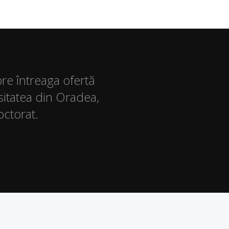
pre întreaga ofertă
sitatea din Oradea,
octorat.