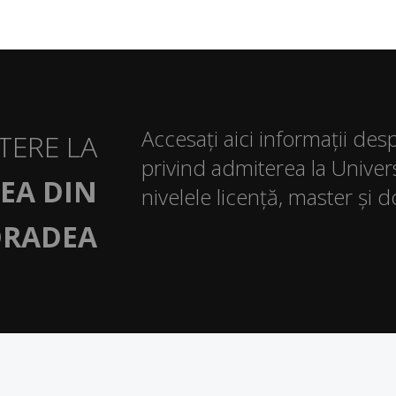
Accesați aici informații des
TERE LA
privind admiterea la Univer
EA DIN
nivelele licență, master și d
RADEA