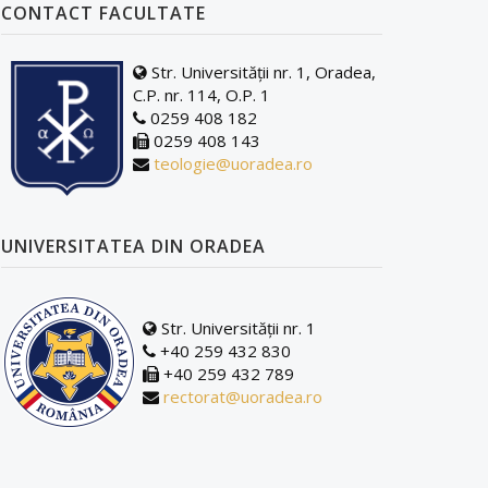
CONTACT FACULTATE
Str. Universității nr. 1, Oradea,
C.P. nr. 114, O.P. 1
0259 408 182
0259 408 143
teologie@uoradea.ro
UNIVERSITATEA DIN ORADEA
Str. Universității nr. 1
+40 259 432 830
+40 259 432 789
rectorat@uoradea.ro