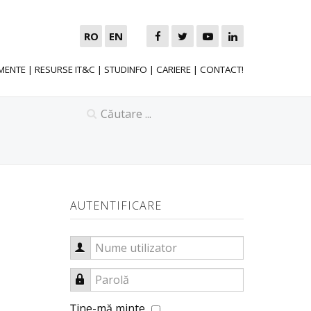
RO
EN
MENTE
|
RESURSE IT&C
|
STUDINFO
|
CARIERE
|
CONTACT!
AUTENTIFICARE
Nume utilizator
Parolă
Ţine-mă minte