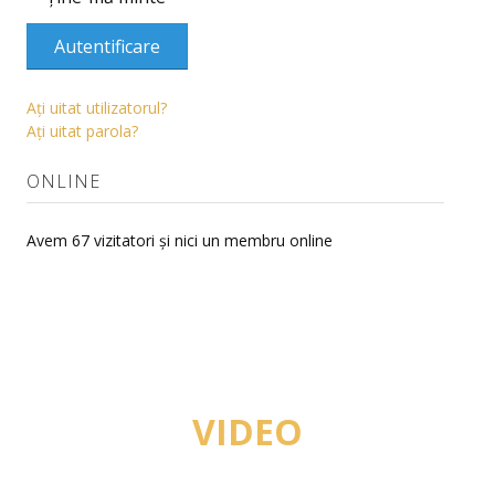
Contact
Autentificare
DEPARTAMENT
Aţi uitat utilizatorul?
Corp profesoral
Aţi uitat parola?
Evaluări cadre didactice
ONLINE
Hotărâri consiliu de departament
Avem 67 vizitatori și nici un membru online
CERCETARE
Centrul de cercetare
Manifestări științifice
Volume publicate la manifestări științifice
VIDEO
Revista "Orizonturi Teologice"
Manifestări științifice studențești