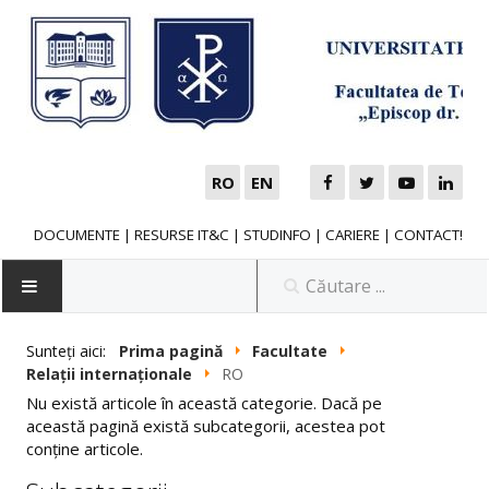
RO
EN
DOCUMENTE
|
RESURSE IT&C
|
STUDINFO
|
CARIERE
|
CONTACT!
Sunteți aici:
Prima pagină
Facultate
Relații internaționale
RO
NOUTĂȚI
Nu există articole în această categorie. Dacă pe
această pagină există subcategorii, acestea pot
FACULTATE
conține articole.