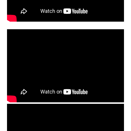
Orar
Reprezentanți studenți în comisii
Examene şi restanţe
Finalizare studii
Burse
Tabere
Despre cazare
Oportunităţi carieră
Documente studenți
Ghid studenți