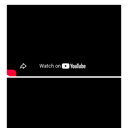
Proiecte
Direcții de cercetare și teme de cercetare
Plan de cercetare
Doctorat
Istoric
Îndrumători
Doctoranzi
Admitere doctorat
Documente
Publicatii
STUDENȚI