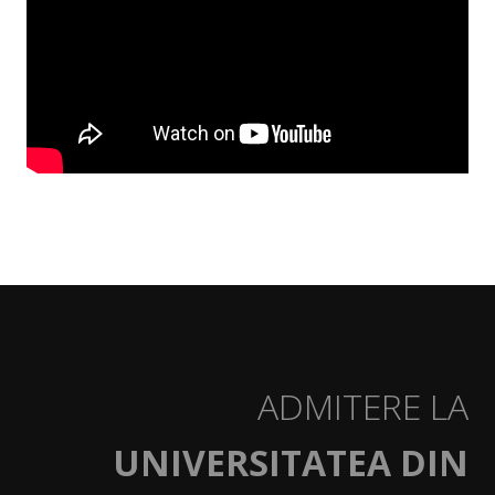
Mobilități studenți
Tutori/Îndrumători de an/Coordonatori
Transport
Structură an universitar
Taxe și modalități de plată
Asociații studențești și voluntariat
Alumni
Programul Euro 200
Practică
ADMITERE LA
Facilități studenți
UNIVERSITATEA DIN
ADMITERE