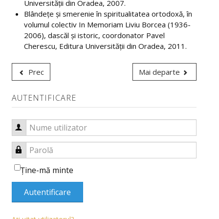
Universităţii din Oradea, 2007.
PLANURI DE ÎNVĂȚĂMÂNT/FIȘE DE DISCIPLINĂ
Blândeţe şi smerenie în spiritualitatea ortodoxă, în
volumul colectiv In Memoriam Liviu Borcea (1936-
DOCUMENTE ÎN DEZBATERE PUBLICĂ
2006), dascăl şi istoric, coordonator Pavel
Cherescu, Editura Universităţii din Oradea, 2011.
Prec
Mai departe
AUTENTIFICARE
Nume utilizator
Parolă
Ţine-mă minte
Autentificare