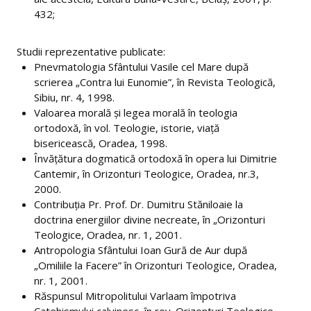
432;
Proiecte
Studii reprezentative publicate:
Direcții de cercetare și teme de cercetare
Pnevmatologia Sfântului Vasile cel Mare după
Plan de cercetare
scrierea „Contra lui Eunomie”, în Revista Teologică,
Sibiu, nr. 4, 1998.
Doctorat
Valoarea morală şi legea morală în teologia
ortodoxă, în vol. Teologie, istorie, viaţă
Istoric
bisericească, Oradea, 1998.
Învăţătura dogmatică ortodoxă în opera lui Dimitrie
Îndrumători
Cantemir, în Orizonturi Teologice, Oradea, nr.3,
2000.
Doctoranzi
Contribuţia Pr. Prof. Dr. Dumitru Stăniloaie la
doctrina energiilor divine necreate, în „Orizonturi
Admitere doctorat
Teologice, Oradea, nr. 1, 2001.
Documente
Antropologia Sfântului Ioan Gură de Aur după
„Omiliile la Facere” în Orizonturi Teologice, Oradea,
Publicatii
nr. 1, 2001.
Răspunsul Mitropolitului Varlaam împotriva
STUDENȚI