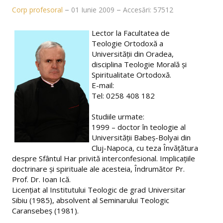
Despre noi
Corp profesoral
01 Iunie 2009
Accesări: 57512
Conducerea facultății
Lector la Facultatea de
Teologie Ortodoxă a
Decan
Universităţii din Oradea,
disciplina Teologie Morală şi
Director de departament
Spiritualitate Ortodoxă.
E-mail:
Consiliul facultății
Tel: 0258 408 182
Consiliul departamentului
Studiile urmate:
Administraţie
1999 – doctor în teologie al
Universităţii Babeş-Bolyai din
Comisii pe facultate
Cluj-Napoca, cu teza Învăţătura
despre Sfântul Har privită interconfesional. Implicaţiile
Relații internaționale
doctrinare şi spirituale ale acesteia, Îndrumător Pr.
Prof. Dr. Ioan Ică.
Alegeri academice
Licenţiat al Institutului Teologic de grad Universitar
Sibiu (1985), absolvent al Seminarului Teologic
Baza materială
Caransebeş (1981).