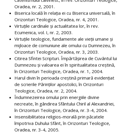
Catehismului calvinesc, în rev. Orizonturi Teologice,
Oradea, nr. 2, 2001.
Biserica locală în relaţia ei cu Biserica universală, în
Orar
Orizonturi Teologice, Oradea, nr. 4, 2001.
Reprezentanți studenți în comisii
Virtuţile cardinale şi actualitatea lor, în rev.
Ecumenica, vol. I, nr. 2, 2003.
Examene şi restanţe
Virtuţile teologice, fundamente ale vieţii umane şi
mijloace de comuniune ale omului cu Dumnezeu, în
Finalizare studii
Orizonturi Teologice, Oradea, nr. 3, 2003.
Citirea Sfintei Scripturi. Împărtăşirea de Cuvântul lui
Burse
Dumnezeu şi valoarea ei în spiritualitatea creştină,
în Orizonturi Teologice, Oradea, nr. 1, 2004.
Tabere
Harul divin în perioada creştină primară evidenţiat
de scrierile Părinţilor apostolici, în Orizonturi
Despre cazare
Teologice, Oradea, nr. 2, 2004.
Îndumnezeirea omului prin energiile divine
Oportunităţi carieră
necreate, în gândirea Sfântului Chiril al Alexandriei,
Documente studenți
în Orizonturi Teologice, Oradea, nr. 3-4, 2004.
Insensibilitatea religios-morală prin păcatele
Ghid studenți
împotriva Duhului Sfânt, în Orizonturi Teologice,
Oradea, nr. 3-4, 2005.