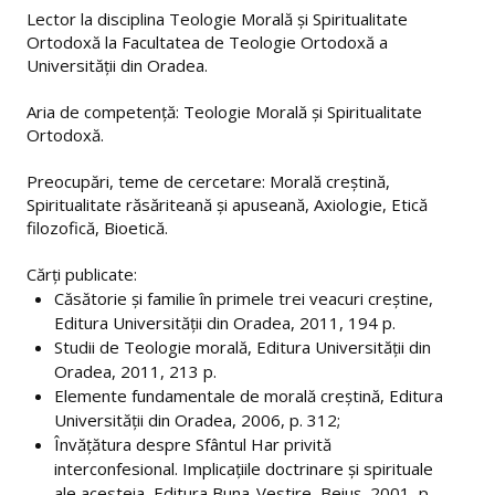
Contact
Lector la disciplina Teologie Morală şi Spiritualitate
Ortodoxă la Facultatea de Teologie Ortodoxă a
DEPARTAMENT
Universităţii din Oradea.
Aria de competenţă: Teologie Morală şi Spiritualitate
Corp profesoral
Ortodoxă.
Evaluări cadre didactice
Preocupări, teme de cercetare: Morală creştină,
Hotărâri consiliu de departament
Spiritualitate răsăriteană şi apuseană, Axiologie, Etică
filozofică, Bioetică.
CERCETARE
Cărţi publicate:
Căsătorie şi familie în primele trei veacuri creştine,
Centrul de cercetare
Editura Universităţii din Oradea, 2011, 194 p.
Studii de Teologie morală, Editura Universităţii din
Manifestări științifice
Oradea, 2011, 213 p.
Volume publicate la manifestări științifice
Elemente fundamentale de morală creştină, Editura
Universităţii din Oradea, 2006, p. 312;
Revista "Orizonturi Teologice"
Învăţătura despre Sfântul Har privită
interconfesional. Implicaţiile doctrinare şi spirituale
Manifestări științifice studențești
ale acesteia, Editura Buna-Vestire, Beiuş, 2001, p.