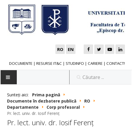
RO
EN
DOCUMENTE
|
RESURSE IT&C
|
STUDINFO
|
CARIERE
|
CONTACT!
Sunteți aici:
Prima pagină
Documente în dezbatere publică
RO
NOUTĂȚI
Departamente
Corp profesoral
Pr. lect. univ. dr. Iosif Ferenţ
Pr. lect. univ. dr. Iosif Ferenţ
FACULTATE