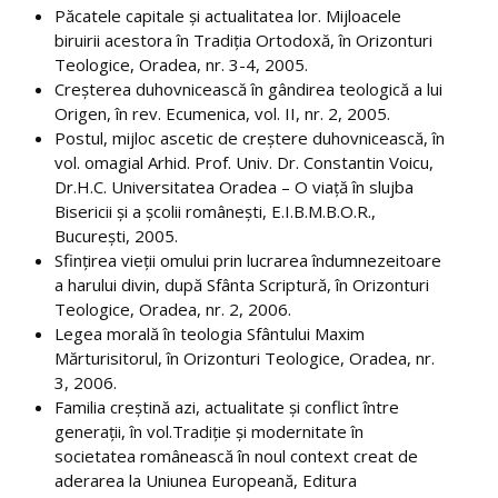
Mobilități studenți
Păcatele capitale şi actualitatea lor. Mijloacele
biruirii acestora în Tradiţia Ortodoxă, în Orizonturi
Tutori/Îndrumători de an/Coordonatori
Teologice, Oradea, nr. 3-4, 2005.
Creşterea duhovnicească în gândirea teologică a lui
Transport
Origen, în rev. Ecumenica, vol. II, nr. 2, 2005.
Postul, mijloc ascetic de creştere duhovnicească, în
Structură an universitar
vol. omagial Arhid. Prof. Univ. Dr. Constantin Voicu,
Dr.H.C. Universitatea Oradea – O viaţă în slujba
Taxe și modalități de plată
Bisericii şi a şcolii româneşti, E.I.B.M.B.O.R.,
Asociații studențești și voluntariat
Bucureşti, 2005.
Sfinţirea vieţii omului prin lucrarea îndumnezeitoare
Alumni
a harului divin, după Sfânta Scriptură, în Orizonturi
Teologice, Oradea, nr. 2, 2006.
Programul Euro 200
Legea morală în teologia Sfântului Maxim
Mărturisitorul, în Orizonturi Teologice, Oradea, nr.
Practică
3, 2006.
Familia creştină azi, actualitate şi conflict între
Facilități studenți
generaţii, în vol.Tradiţie şi modernitate în
societatea românească în noul context creat de
ADMITERE
aderarea la Uniunea Europeană, Editura