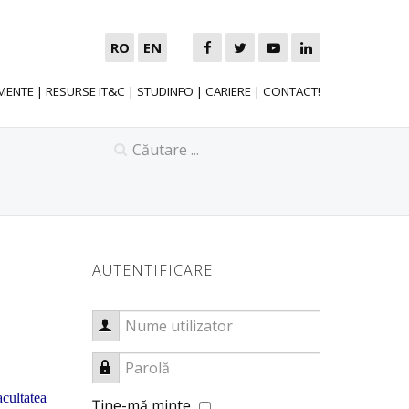
RO
EN
MENTE
|
RESURSE IT&C
|
STUDINFO
|
CARIERE
|
CONTACT!
AUTENTIFICARE
Nume utilizator
Parolă
acultatea
Ţine-mă minte