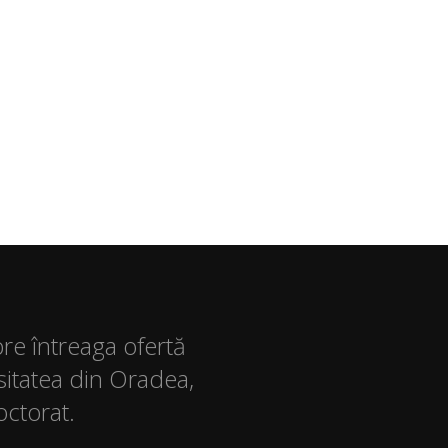
pre întreaga ofertă
sitatea din Oradea,
octorat.