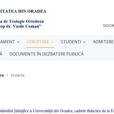
DOCU
TAMENT
CERCETARE
STUDENȚI
ADMITERE
NĂ
DOCUMENTE ÎN DEZBATERE PUBLICĂ
cte
Proiecte
ămânii Științifice a Universității din Oradea
, cadrele didactice de la F