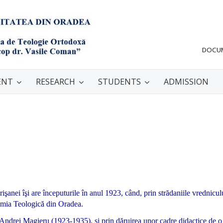
DOCU
ENT
RESEARCH
STUDENTS
ADMISSION
şanei îşi are începuturile în anul 1923, când, prin strădaniile vrednicul
dmia Teologică din Oradea.
l Andrei Magieru (1923-1935), şi prin dăruirea unor cadre didactice de o