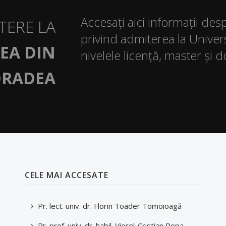
Accesați aici informații des
TERE LA
privind admiterea la Univer
EA DIN
nivelele licență, master și d
RADEA
CELE MAI ACCESATE
Pr. lect. univ. dr. Florin Toader Tomoioagă
Pr. prof. univ. dr. habil. Viorel-Cristian Popa