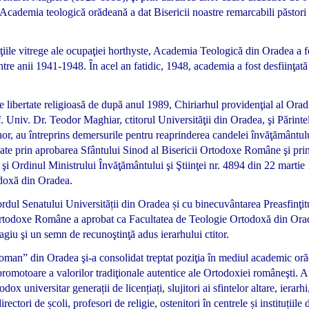
, Academia teologică orădeană a dat Bisericii noastre remarcabili păstori
diţiile vitrege ale ocupaţiei horthyste, Academia Teologică din Oradea a f
ntre anii 1941-1948. În acel an fatidic, 1948, academia a fost desfiinţată
libertate religioasă de după anul 1989, Chiriarhul providenţial al Oradi
niv. Dr. Teodor Maghiar, ctitorul Universităţii din Oradea, şi Părintel
or, au întreprins demersurile pentru reaprinderea candelei învăţământul
zate prin aprobarea Sfântului Sinod al Bisericii Ortodoxe Române şi pri
 Ordinul Ministrului Învăţământului şi Ştiinţei nr. 4894 din 22 martie
odoxă din Oradea.
ordul Senatului Universității din Oradea și cu binecuvântarea Preasfinţit
i Ortodoxe Române a aprobat ca Facultatea de Teologie Ortodoxă din Ora
iu şi un semn de recunoştinţă adus ierarhului ctitor.
man” din Oradea şi-a consolidat treptat poziţia în mediul academic or
promotoare a valorilor tradiţionale autentice ale Ortodoxiei româneşti. Au
ox universitar generații de licențiați, slujitori ai sfintelor altare, ierarhi
irectori de școli, profesori de religie, ostenitori în centrele și instituțiile 