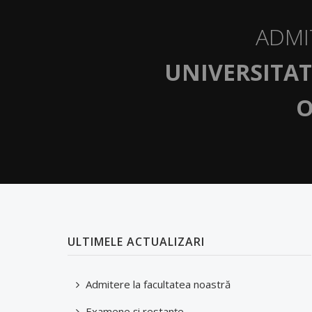
ADMI
UNIVERSITAT
O
ULTIMELE ACTUALIZARI
Admitere la facultatea noastră
Examene şi restanţe