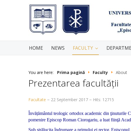
HOME
NEWS
FACULTY
DEPARTM
You are here:
Prima pagină
Faculty
About
Prezentarea facultății
Facultate
22 September 2017
Hits: 12715
Învățământul teologic ortodox academic din ţinuturile Cri
pomenire Episcop Roman Ciorogariu, a luat fiinţă Aca
Sub strălucita îndrumare a primului ei rector, Episcopu