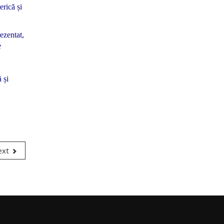
erică și
ezentat,
e
 și
ext