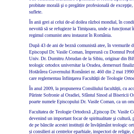
probitate morală şi o pregătire profesională de excepţie
suflete.
În anii grei ai celui de-al doilea război mondial, în con
nevoită să se refugieze la Timişoara, unde a funcționat î
regimul comunist ateu instaurat în România.
După 43 de ani de beznă comunistă atee, în vremurile de 
Episcopul Dr. Vasile Coman, împreună cu Domnul Prof. U
Univ. Dr. Dumitru Abrudan de la Sibiu, originar din Bih
teologic ortodox universitar la Oradea, demersuri finali
Hotărârea Guvernului României nr. 460 din 2 mai 1990 şi
care reglementau înfiinţarea Facultăţii de Teologie Ort
În anul 2009, la propunerea Consiliului facultății, cu ac
Părinte Sofronie al Oradiei, Sfântul Sinod al Biserici
poarte numele Episcopului Dr. Vasile Coman, ca un omag
Facultatea de Teologie Ortodoxă „Episcop Dr. Vasile Co
devenind un important focar de spiritualitate şi cultură, 
de pe băncile acestei instituții de învățământ teologic ortod
și consilieri ai centrelor eparhiale, inspectori de religie, d