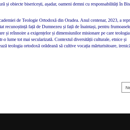
ctură și obiecte bisericești, așadar, oameni demni cu responsabilități în Bis
 Academiei de Teologie Ortodoxă din Oradea. Anul centenar, 2023, a repr
at recunoștință față de Dumnezeu și față de înaintași, pentru frumoasel
re și reînnoire a exigențelor și dimensiunilor misionare pe care teologia
-o lume tot mai secularizată. Contextul diversității culturale, etnice și
ează teologia ortodoxă orădeană să cultive vocația mărturisitoare, irenică
N