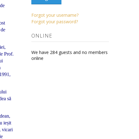
 de
Forgot your username?
Forgot your password?
ost
 de
ONLINE
ei,
We have 284 guests and no members
e Prof.
online
ui
n
 1991,
ului
dea să
ădean,
 ieșit
, vicari
de