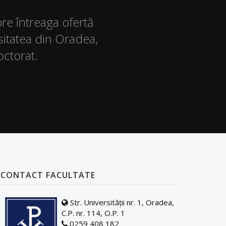
pre întreaga ofertă
sitatea din Oradea,
octorat.
CONTACT FACULTATE
Str. Universității nr. 1, Oradea,
C.P. nr. 114, O.P. 1
0259 408 182