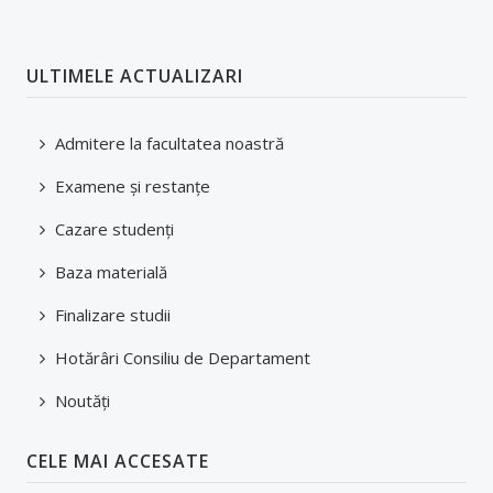
Orar
ULTIMELE ACTUALIZARI
Reprezentanți studenți în comisii
Examene şi restanţe
Admitere la facultatea noastră
Finalizare studii
Examene şi restanţe
Cazare studenți
Burse
Baza materială
Tabere
Finalizare studii
Despre cazare
Hotărâri Consiliu de Departament
Oportunităţi carieră
Noutăți
Documente studenți
Ghid studenți
CELE MAI ACCESATE