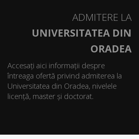
Proiecte
ADMITERE LA
Direcții de cercetare și teme de cercetare
UNIVERSITATEA DIN
Plan de cercetare
ORADEA
Doctorat
Istoric
Accesați aici informații despre
întreaga ofertă privind admiterea la
Îndrumători
Universitatea din Oradea, nivelele
Doctoranzi
licență, master și doctorat.
Admitere doctorat
Documente
Publicatii
STUDENȚI