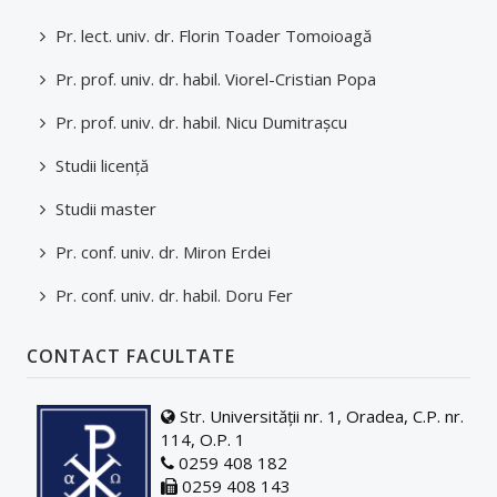
Mobilități studenți
Pr. lect. univ. dr. Florin Toader Tomoioagă
Tutori/Îndrumători de an/Coordonatori
Pr. prof. univ. dr. habil. Viorel-Cristian Popa
Transport
Pr. prof. univ. dr. habil. Nicu Dumitraşcu
Structură an universitar
Studii licenţă
Taxe și modalități de plată
Studii master
Asociații studențești și voluntariat
Pr. conf. univ. dr. Miron Erdei
Alumni
Pr. conf. univ. dr. habil. Doru Fer
Programul Euro 200
CONTACT FACULTATE
Practică
Str. Universității nr. 1, Oradea, C.P. nr.
Facilități studenți
114, O.P. 1
0259 408 182
ADMITERE
0259 408 143