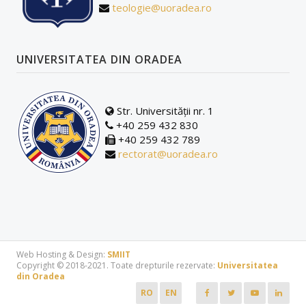
teologie@uoradea.ro
PLANURI DE ÎNVĂȚĂMÂNT/FIȘE DE DISCIPLINĂ
DOCUMENTE ÎN DEZBATERE PUBLICĂ
UNIVERSITATEA DIN ORADEA
Str. Universității nr. 1
+40 259 432 830
+40 259 432 789
rectorat@uoradea.ro
Web Hosting & Design:
SMIIT
Copyright © 2018-2021. Toate drepturile rezervate:
Universitatea
din Oradea
RO
EN