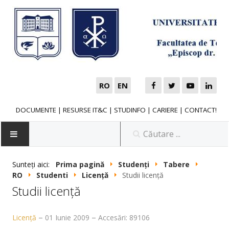
RO
EN
DOCUMENTE
|
RESURSE IT&C
|
STUDINFO
|
CARIERE
|
CONTACT!
Sunteți aici:
Prima pagină
Studenți
Tabere
RO
Studenti
Licenţă
Studii licenţă
NOUTĂȚI
Studii licenţă
FACULTATE
Licenţă
01 Iunie 2009
Accesări: 89106