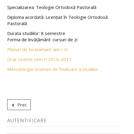
Despre noi
Specializarea: Teologie Ortodoxă Pastorală
Conducerea facultății
Diploma acordată: Licenţiat în Teologie Ortodoxă
Pastorală
Decan
Durata studiilor: 8 semestre
Director de departament
Forma de învăţământ: cursuri de zi
Planuri de învatamant anii I-IV
Consiliul facultății
Orar Licenta sem II 2016-2017
Consiliul departamentului
Metodologie examen de finalizare a studiilor
Administraţie
Comisii pe facultate
Relații internaționale
Prec
Alegeri academice
AUTENTIFICARE
Baza materială