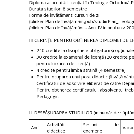
Diploma acordată: Licenţiat în Teologie Ortodoxă P
Durata studiilor: 8 semestre
Forma de învăţământ: cursuri de zi
{blinker Plan de învăţământ,pub/studii/Plan_Teol
{blinker Plan de învăţământ - Anul IV in anul univ
III.CERINŢE PENTRU OBŢINEREA DIPLOMEI DE L
240 credite la disciplinele obligatorii şi opţionale
30 credite la examenul de licenţă (20 credite p
pentru lucrarea de licenţă)
4 credite pentru limba străină (4 semestre)
Pentru ocuparea unui post didactic (învăţământu
Certificatul de absolvire eliberat de către Depa
Pentru obţinerea certificatului, absolventul tre
Pedagogic.
II. DESFĂŞURAREA STUDIILOR (în număr de săptăm
Activităţi
Sesiuni de
Anul
Vacan
didactice
examene