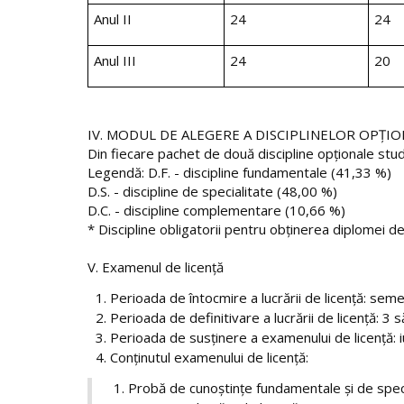
Anul II
24
24
Anul III
24
20
IV. MODUL DE ALEGERE A DISCIPLINELOR OPŢI
Din fiecare pachet de două discipline opţionale stu
Legendă: D.F. - discipline fundamentale (41,33 %)
D.S. - discipline de specialitate (48,00 %)
D.C. - discipline complementare (10,66 %)
* Discipline obligatorii pentru obţinerea diplomei de
V. Examenul de licenţă
Perioada de întocmire a lucrării de licenţă: sem
Perioada de definitivare a lucrării de licenţă: 3
Perioada de susţinere a examenului de licenţă: i
Conţinutul examenului de licenţă:
Probă de cunoştinţe fundamentale şi de spec