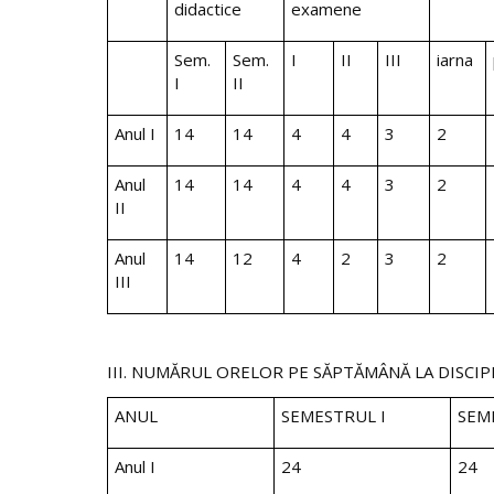
didactice
examene
Sem.
Sem.
I
II
III
iarna
I
II
Anul I
14
14
4
4
3
2
Anul
14
14
4
4
3
2
II
Anul
14
12
4
2
3
2
III
III. NUMĂRUL ORELOR PE SĂPTĂMÂNĂ LA DISCIP
ANUL
SEMESTRUL I
SEM
Anul I
24
24