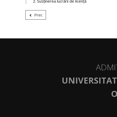
Susţinerea lucrării de licenţă
Prec
ADMI
UNIVERSITAT
O