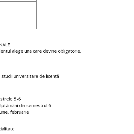
ONALE
dentul alege una care devine obligatorie.
 studii universitare de licenţă
estrele 5-6
 săptămâni din semestrul 6
unie, februarie
ialitate