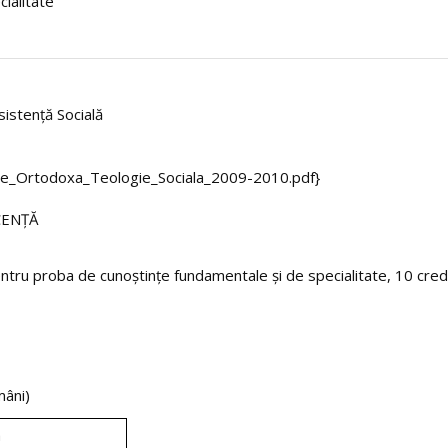
ialitate
istenţă Socială
ogie_Ortodoxa_Teologie_Sociala_2009-2010.pdf}
CENŢĂ
entru proba de cunoştinţe fundamentale şi de specialitate, 10 cred
âni)
a