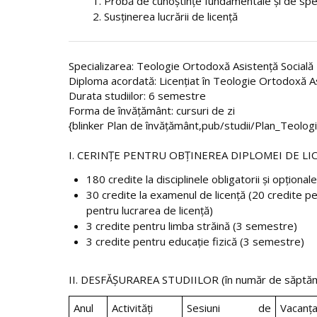
Probă de cunoştinţe fundamentale şi de spec
Susţinerea lucrării de licenţă
Specializarea: Teologie Ortodoxă Asistenţă Socială
Diploma acordată: Licenţiat în Teologie Ortodoxă As
Durata studiilor: 6 semestre
Forma de învăţământ: cursuri de zi
{blinker Plan de învăţământ,pub/studii/Plan_Teol
I. CERINŢE PENTRU OBŢINEREA DIPLOMEI DE LI
180 credite la disciplinele obligatorii şi opţionale
30 credite la examenul de licenţă (20 credite p
pentru lucrarea de licenţă)
3 credite pentru limba străină (3 semestre)
3 credite pentru educaţie fizică (3 semestre)
II. DESFĂŞURAREA STUDIILOR (în număr de săptăm
Anul
Activităţi
Sesiuni de
Vacanţ