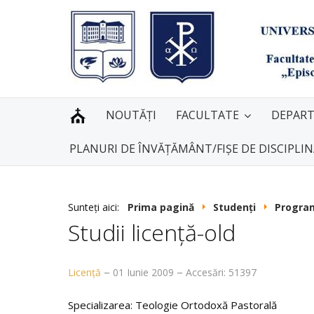
NOUTĂȚI
FACULTATE
DEPAR
PLANURI DE ÎNVĂȚĂMÂNT/FIȘE DE DISCIPLI
Sunteți aici:
Prima pagină
Studenți
Program
Studii licenţă-old
Licenţă
01 Iunie 2009
Accesări: 51397
Specializarea: Teologie Ortodoxă Pastorală