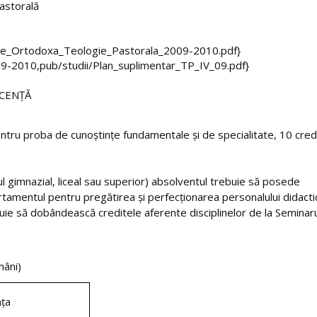
astorală
ogie_Ortodoxa_Teologie_Pastorala_2009-2010.pdf}
 2009-2010,pub/studii/Plan_suplimentar_TP_IV_09.pdf}
ICENŢĂ
entru proba de cunoştinţe fundamentale şi de specialitate, 10 cred
l gimnazial, liceal sau superior) absolventul trebuie să posede
rtamentul pentru pregătirea şi perfecţionarea personalului didacti
buie să dobândească creditele aferente disciplinelor de la Seminar
âni)
ţa