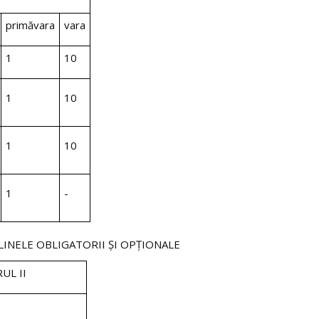
primăvara
vara
1
10
1
10
1
10
1
-
LINELE OBLIGATORII ŞI OPŢIONALE
UL II