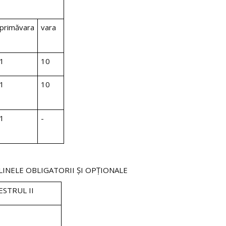
primăvara
vara
1
10
1
10
1
-
LINELE OBLIGATORII ŞI OPŢIONALE
ESTRUL II