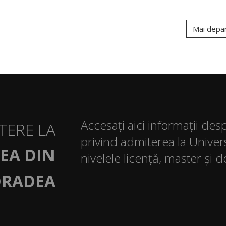
Mai depa
Accesați aici informații des
TERE LA
privind admiterea la Univer
EA DIN
nivelele licență, master și d
RADEA