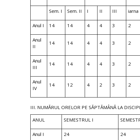
Sem. I
Sem. II
I
II
III
iarna
Anul I
14
14
4
4
3
2
Anul
14
14
4
4
3
2
II
Anul
14
14
4
4
3
2
III
Anul
14
12
4
2
3
2
IV
III. NUMĂRUL ORELOR PE SĂPTĂMÂNĂ LA DISCIP
ANUL
SEMESTRUL I
SEMESTR
Anul I
2
4
2
4