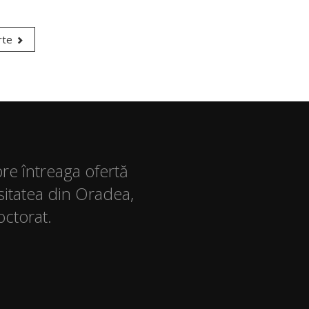
rte
pre întreaga ofertă
sitatea din Oradea,
octorat.