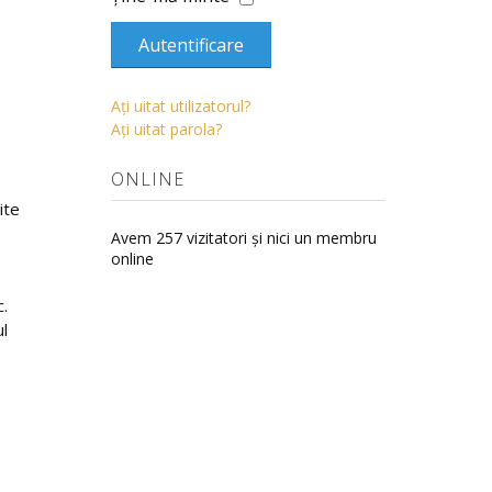
Autentificare
Aţi uitat utilizatorul?
Aţi uitat parola?
ONLINE
ite
Avem 257 vizitatori și nici un membru
online
c.
ul