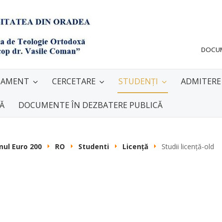
DOCU
TAMENT
CERCETARE
STUDENȚI
ADMITERE
NĂ
DOCUMENTE ÎN DEZBATERE PUBLICĂ
ul Euro 200
RO
Studenti
Licenţă
Studii licenţă-old