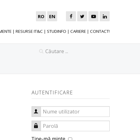
RO
EN
MENTE
|
RESURSE IT&C
|
STUDINFO
|
CARIERE
|
CONTACT!
AUTENTIFICARE
Nume utilizator
Parolă
Ţine-mă minte