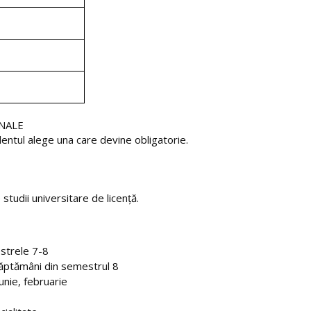
ONALE
dentul alege una care devine obligatorie.
studii universitare de licenţă.
estrele 7-8
 săptămâni din semestrul 8
unie, februarie