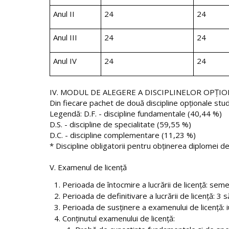
Anul II
2
4
2
4
Anul III
2
4
2
4
Anul IV
24
24
IV. MODUL DE ALEGERE A DISCIPLINELOR OPŢI
Din fiecare pachet de două discipline opţionale stu
Legendă: D.F. - discipline fundamentale (40,44 %)
D.S. - discipline de specialitate (59,55 %)
D.C. - discipline complementare (11,23 %)
* Discipline obligatorii pentru obţinerea diplomei de 
V. Examenul de licenţă
Perioada de întocmire a lucrării de licenţă: sem
Perioada de definitivare a lucrării de licenţă: 3
Perioada de susţinere a examenului de licenţă: i
Conţinutul examenului de licenţă: